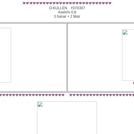
O-KULLEN
f:
070307
Avels% 0,8
3 hanar + 2 tikar