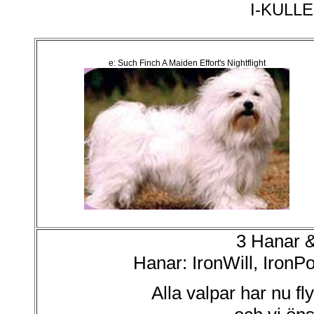
I-KULLE
e: Such Finch A Maiden Effort's Nightflight
3 Hanar & 
Hanar: IronWill, IronP
Alla valpar har nu fly