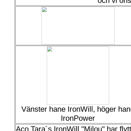
och vi öns
Vänster hane IronWill, höger ha
IronPower
Aco Tara´s IronWill "Milou" har flyt