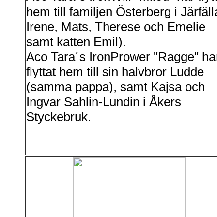
hem till familjen Österberg i Järfäll
Irene, Mats, Therese och Emelie
samt katten Emil).
Aco Tara´s IronPrower "Ragge" ha
flyttat hem till sin halvbror Ludde
(samma pappa), samt Kajsa och
Ingvar Sahlin-Lundin i Åkers
Styckebruk.