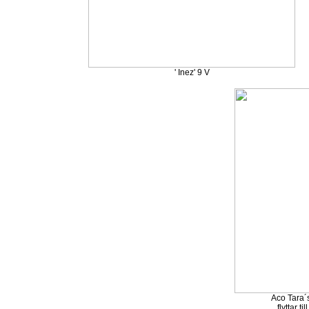
' Inez' 9 V
Aco Tara´
flyttar t