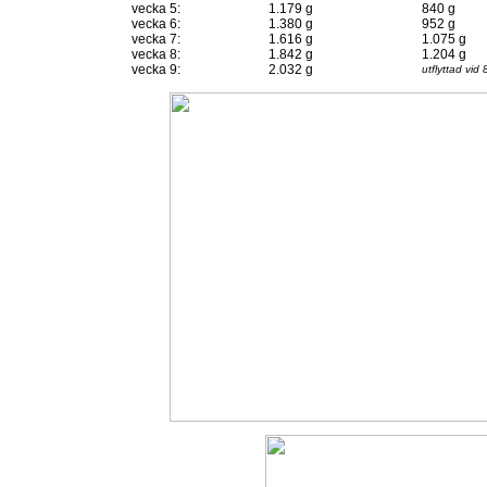
vecka 5:
1.179 g
840 g
vecka 6:
1.380 g
952 g
vecka 7:
1.616 g
1.075 g
vecka 8:
1.842 g
1.204 g
vecka 9:
2.032 g
utflyttad vid 