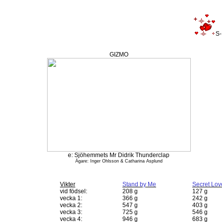
S-
GIZMO
e: Sjöhemmets Mr Didrik Thunderclap
Ägare: Inger Ohlsson & Catharina Asplund
Vikter
Stand by Me
Secret Lov
vid födsel:
208 g
127 g
vecka 1:
366 g
242 g
vecka 2:
547 g
403 g
vecka 3:
725 g
546 g
vecka 4:
946 g
683 g