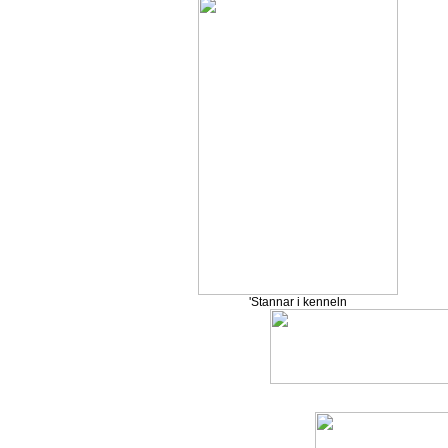
'Stannar i kenneln