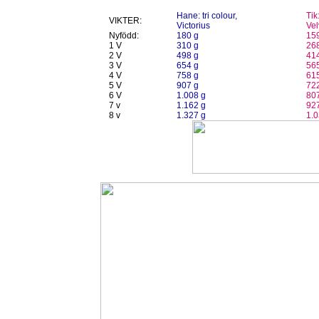
Hane: tri colour,
Tik:
VIKTER:
Victorius
Vel
Nyfödd:
180 g
15
1 V
310 g
26
2 V
498 g
41
3 V
654 g
56
4 V
758 g
61
5 V
907 g
72
6 V
1.008 g
80
7 v
1.162 g
92
8 v
1.327 g
1.0